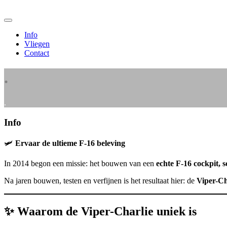
Meteen
Viper Charlie F16-Simulator
naar
de
Info
inhoud
Vliegen
Contact
.
.
Info
🛩️
Ervaar de ultieme F-16 beleving
In 2014 begon een missie: het bouwen van een
echte F-16 cockpit, s
Na jaren bouwen, testen en verfijnen is het resultaat hier: de
Viper-Ch
✨ Waarom de Viper-Charlie uniek is