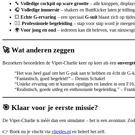
🔧
Volledige cockpit op ware grootte
– alle knoppen, display
🎧
Volledige immersie
– shakers en ButtKicker laten je trilling
💥
Echte G-ervaring
– een speciaal
G-suit
blaast zich op tijde
👨‍✈️
Professionele begeleiding
– stap voor stap word je meegen
🌍
Voor jong en oud
– iedereen kan dit beleven, van nieuwsgie
🚀 Wat anderen zeggen
Bezoekers beoordelen de Viper-Charlie keer op keer als een
onverget
“Het was heel gaaf om het G-pak aan te hebben en écht de G-kr
“Fantastisch, goed begeleid!” – Dennis Schakel
“Unieke ervaring om te kunnen opstijgen en landen in een F16
“Realistisch, goede uitleg en enthousiaste begeleiding.” – Fran
🎯 Klaar voor je eerste missie?
De Viper-Charlie is méér dan een simulator – het is een avontuur. Zodra
👉 Boek nu je vlucht via
vliegles.nl
en beleef het zelf.