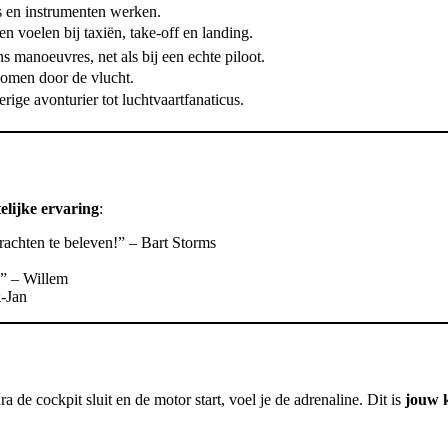
s en instrumenten werken.
en voelen bij taxiën, take-off en landing.
ns manoeuvres, net als bij een echte piloot.
omen door de vlucht.
rige avonturier tot luchtvaartfanaticus.
elijke ervaring
:
achten te beleven!” – Bart Storms
.” – Willem
k-Jan
 de cockpit sluit en de motor start, voel je de adrenaline. Dit is
jouw k